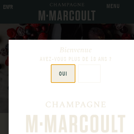
MENU
EN
FR
Bienvenue
AVEZ-VOUS PLUS DE 18 ANS ?
OUI
NON
« Les Gastronomiques »
BONNOTS