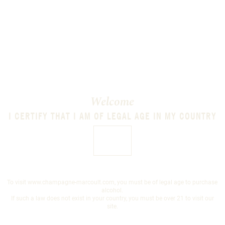
es articles
URS N°324 JUIN 2026
ÉSEAU BUSINESS AVRIL 2026
Welcome
ups de cœur d’Alain Marty, Président du
 Wine Business et animateur de « In Vino
I CERTIFY THAT I AM OF LEGAL AGE IN MY COUNTRY
dio ».
YES
IGNOBLE EN DIRECT – MAI 2026
E DE VINS – NOVEMBRE 2025
To visit www.champagne-marcoult.com, you must be of legal age to purchase
alcohol.
If such a law does not exist in your country, you must be over 21 to visit our
URS SPÉCIAL FÊTES NOVEMBRE
site.