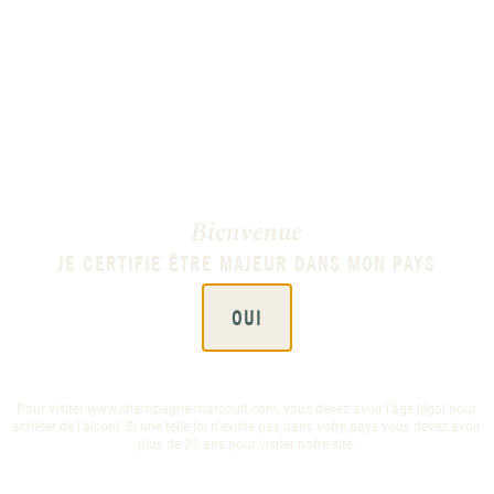
Les ratafias Am
Voir l'article de pres
Bienvenue
JE CERTIFIE ÊTRE MAJEUR DANS MON PAYS
OUI
Pour visiter www.champagne-marcoult.com, vous devez avoir l’âge légal pour
acheter de l’alcool. Si une telle loi n’existe pas dans votre pays vous devez avoir
plus de 21 ans pour visiter notre site.