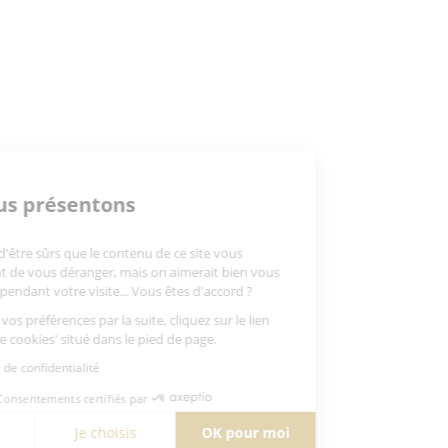
PRÉCÉDENT
MAXI MAG
Bienvenue
Nous vous présentons
Les cookies
On a attendu d'être sûrs que le contenu de ce site vous
intéresse avant de vous déranger, mais on aimerait bien vous
accompagner pendant votre visite... Vous êtes d'accord ?
Pour modifier vos préférences par la suite, cliquez sur le lien
'Préférences de cookies' situé dans le pied de page.
Contact
CHAMPAGN
Lire la politique de confidentialité
+33 3 26 
Consentements certifiés par
contact@marcoul
12 route de Queud
Non merci
Je choisis
OK pour moi
51120 Barbonne-Fa